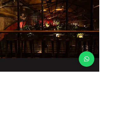
Un espacio único para
tus eventos
Un ambiente cálido y versátil para crear
experiencias memorables.
Con más de
500 m² distribuidos en dos pisos —
patio, galería, salón reservado y cabina