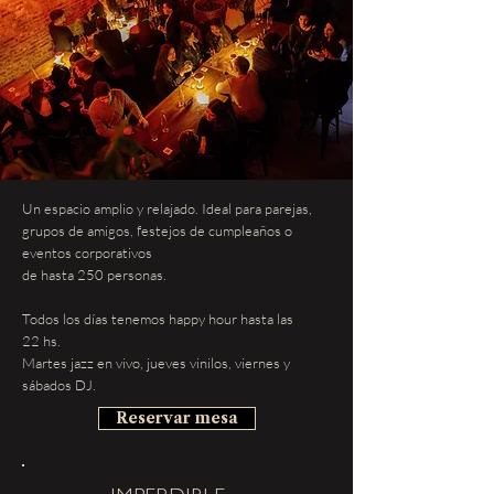
Un espacio amplio y relajado. Ideal para parejas,
grupos de amigos, festejos de cumpleaños o
eventos corporativos
de hasta 250 personas.
Todos los días tenemos happy hour hasta las
22 hs.
Martes jazz en vivo, jueves vinilos, viernes y
sábados DJ.
Reservar mesa